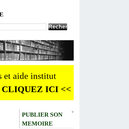
E
 et aide institut
 CLIQUEZ ICI <<
PUBLIER SON
MEMOIRE