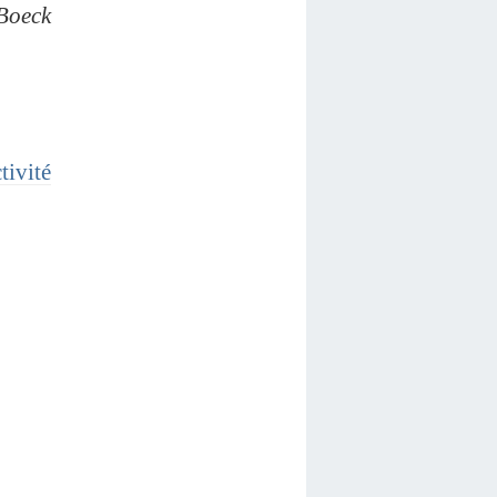
 Boeck
tivité