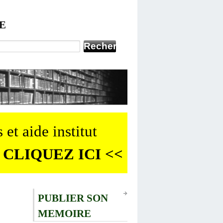
E
 et aide institut
 CLIQUEZ ICI <<
PUBLIER SON
MEMOIRE