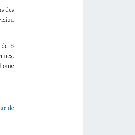
ns dès
vision
 de 8
ennes,
honie
que de