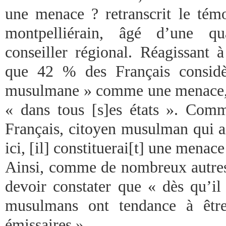
une menace ? retranscrit le té
montpelliérain, âgé d’une qu
conseiller régional. Réagissant 
que 42 % des Français consid
musulmane » comme une menace, il
« dans tous [s]es états ». Comme
Français, citoyen musulman qui ai
ici, [il] constituerai[t] une menac
Ainsi, comme de nombreux autre
devoir constater que « dès qu’il
musulmans ont tendance à êtr
émissaires ».